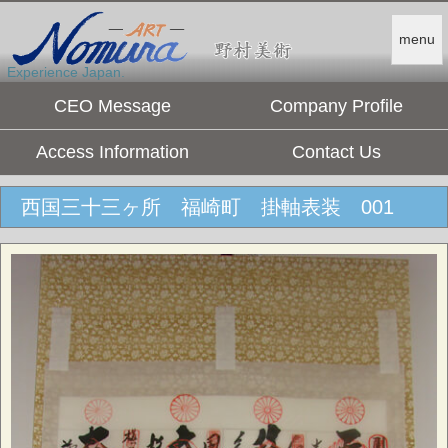
menu
Experience Japan.
CEO Message
Company Profile
Access Information
Contact Us
西国三十三ヶ所 福崎町 掛軸表装 001