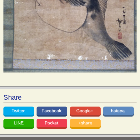
Share
Twitter
Facebook
Google+
hatena
LINE
Pocket
+share