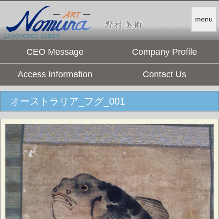
menu
Experience Japan.
CEO Message
Company Profile
Access Information
Contact Us
オーストラリア_フグ_001