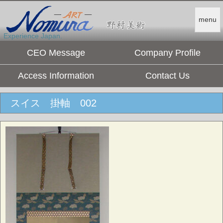
menu
Experience Japan.
CEO Message
Company Profile
Access Information
Contact Us
スイス 掛軸 002